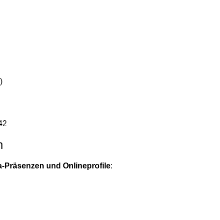
)
42
n
a-Präsenzen und Onlineprofile
: