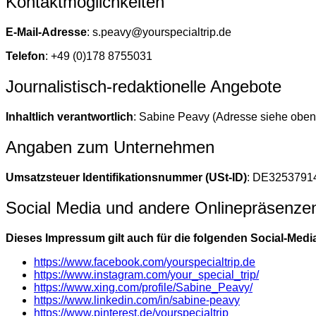
Kontaktmöglichkeiten
E-Mail-Adresse
:
s.peavy@yourspecialtrip.de
Telefon
: +49 (0)178 8755031
Journalistisch-redaktionelle Angebote
Inhaltlich verantwortlich
: Sabine Peavy (Adresse siehe oben
Angaben zum Unternehmen
Umsatzsteuer Identifikationsnummer (USt-ID)
: DE3253791
Social Media und andere Onlinepräsenze
Dieses Impressum gilt auch für die folgenden Social-Medi
https://www.facebook.com/yourspecialtrip.de
https://www.instagram.com/your_special_trip/
https://www.xing.com/profile/Sabine_Peavy/
https://www.linkedin.com/in/sabine-peavy
https://www.pinterest.de/yourspecialtrip